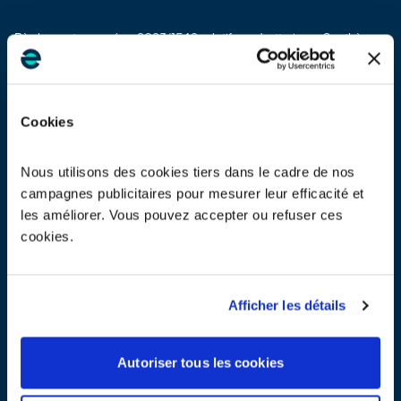
Règlement européen 2023/1542 relatif aux batteries – Synthèse
Producteurs
Textes et documents règlementaires
Cookies
REP Filière Batteries 2025 - Les essentiels
Nous utilisons des cookies tiers dans le cadre de nos
Presse
Producteurs
Distributeurs grand public
campagnes publicitaires pour mesurer leur efficacité et
Distributeurs pour les pros
Guides pratiques
les améliorer. Vous pouvez accepter ou refuser ces
cookies.
Barèmes d'éco-participation
Consultez ici les barèmes des montants d'éco-participation
Afficher les détails
applicables
Producteurs
Barèmes
Autoriser tous les cookies