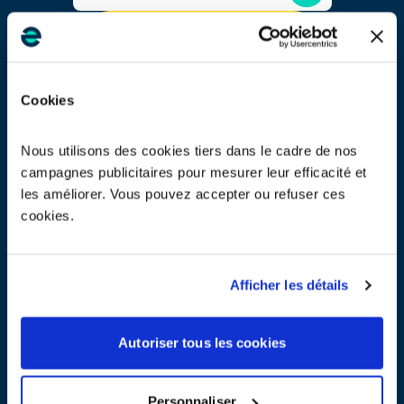
TROUVER UN POINT D'APPORT
Cookies
Je souhaite un enlèvement sur site
Nous utilisons des cookies tiers dans le cadre de nos
Je cherche une solution pour mes
EEE
ou lampes usagés
campagnes publicitaires pour mesurer leur efficacité et
les améliorer. Vous pouvez accepter ou refuser ces
cookies.
TROUVER MA SOLUTION
OU
Afficher les détails
Je cherche une solution pour mes piles/batteries usagées
EN SAVOIR PLUS SUR LA PROCÉDURE
Autoriser tous les cookies
Personnaliser