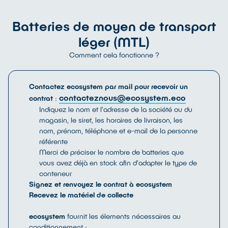
Batteries de moyen de transport
Industrielles de plus de 25kg
léger (MTL)
Batteries conçues spécifiquement pour un usage
industriel et pesant plus de 25kg
Comment cela fonctionne ?
Chimie :
Li-ion, plomb, Ni-Cd
Où les trouve-t-on ?
(Liste non exhaustive)
Engin de Traction servant à pousser, tirer, soulever
Contactez ecosystem par mail pour recevoir un
(Chariots élévateurs, robots logistiques, engins de
contacteznous@ecosystem.eco
contrat
:
chantier ou agricoles, …); Dispositifs de stockage
Indiquez le nom et l'adresse de la société ou du
d’énergie photovoltaïque ou éolien (SSE - Energy
magasin, le siret, les horaires de livraison, les
Storage System) ; Dispositif de continuité
nom, prénom, téléphone et e-mail de la personne
d’alimentation électrique (UPS - Uninterruptible
référente
Power Supply & Telecom)…
Merci de préciser le nombre de batteries que
vous avez déjà en stock afin d'adapter le type de
conteneur
Signez et renvoyez le contrat à ecosystem
Recevez le matériel de collecte
ecosystem
fournit les élements nécessaires au
SOLUTIONS DE COLLECTE
conditionnement :