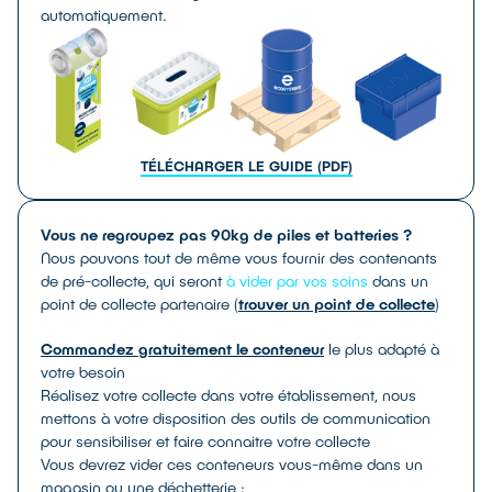
automatiquement.
SOLUTIONS DE COLLECTE
TÉLÉCHARGER LE GUIDE (PDF)
SLI
Batteries servant au système de démarrage,
d’allumage, d’éclairage embarqué ou une fonction
Vous ne regroupez pas 90kg de piles et batteries ?
auxiliaire ou d’assistance d’un véhicule (thermique
Nous pouvons tout de même vous fournir des contenants
ou non)
de pré-collecte, qui seront
à vider par vos soins
dans un
Chimie :
plomb, Li-ion
point de collecte partenaire (
trouver un point de collecte
)
Où les trouve-t-on ?
Automobiles et autres
véhicules, moyens de transport et engins
Commandez gratuitement le conteneur
le plus adapté à
votre besoin
Réalisez votre collecte dans votre établissement, nous
mettons à votre disposition des outils de communication
pour sensibiliser et faire connaitre votre collecte
Vous devrez vider ces conteneurs vous-même dans un
magasin ou une déchetterie :