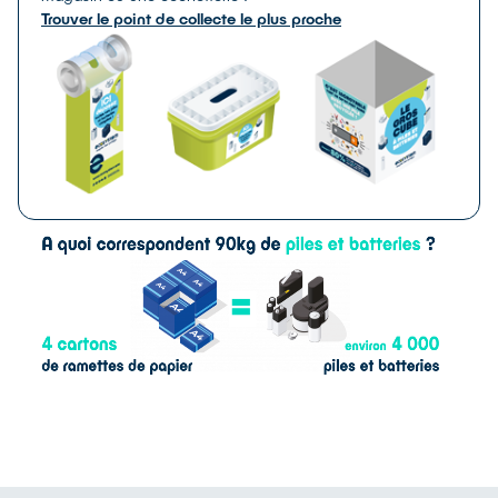
Trouver le point de collecte le plus proche
SOLUTIONS DE COLLECTE
Industrielles de moins de 25kg
Batteries conçues spécifiquement pour un usage
industriel et pesant moins de 25kg.
Chimie :
LiSoCl2, Li-ion, plomb, Ni-Cd,
Où les trouve-t-on ?
Tout appareil nécessitant
une batterie spécifique et de petite taille (appareils
médicaux, télérelevés, balises de détresse,
systèmes de sécurité professionnels, utilisation en
conditions extrêmes…)
SOLUTIONS DE COLLECTE