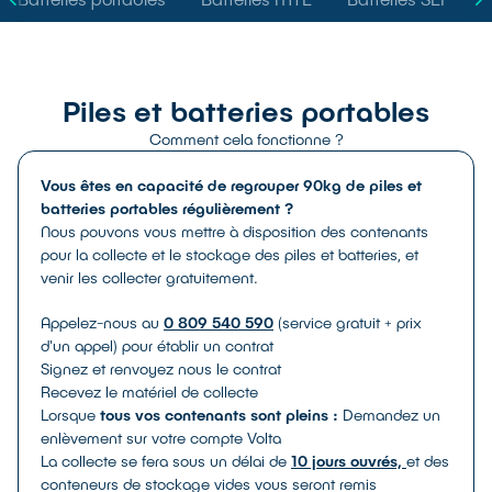
sécurité, éclairage, soins personnels, clôture
électrifiée...
Piles et batteries portables
Comment cela fonctionne ?
Vous êtes en capacité de regrouper 90kg de piles et
batteries portables régulièrement ?
Nous pouvons vous mettre à disposition des contenants
pour la collecte et le stockage des piles et batteries, et
SOLUTIONS DE COLLECTE
venir les collecter gratuitement.
Appelez-nous au
0 809 540 590
(service gratuit + prix
Moyens de Transport Léger - MTL
d'un appel) pour établir un contrat
Batteries destinées aux moyens de transport
Signez et renvoyez nous le contrat
légers et pesant moins de 25kg
Recevez le matériel de collecte
Chimie :
Li-ion
Lorsque
tous vos contenants sont pleins :
Demandez un
Où les trouve-t-on ?
Trottinette, vélo électrique,
enlèvement sur votre compte Volta
scooter électrique, moto, hoverboard, monoroue,
La collecte se fera sous un délai de
10 jours ouvrés,
et des
gyroroue…
conteneurs de stockage vides vous seront remis