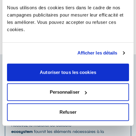
adaptée.
Nous utilisons des cookies tiers dans le cadre de nos
Dans ce cas, contactez-nous pour que nous trouvions
campagnes publicitaires pour mesurer leur efficacité et
ensemble la meilleure solution
les améliorer. Vous pouvez accepter ou refuser ces
par tél
0 809 540 590
(service gratuit + prix d'un appel)
cookies.
contacteznous@ecosystem.eco
ou par mail
Afficher les détails
Autoriser tous les cookies
Batteries Industrielles
Comment cela fonctionne ?
Personnaliser
Batteries industrielles de moins de 25kg
Contactez
ecosystem
au
0 809 540 590
(service gratuit +
Refuser
prix d'un appel) pour établir un contrat
Signez et renvoyez le contrat à
ecosystem
Recevez le matériel de collecte
ecosystem
fournit les éléments nécessaires à la