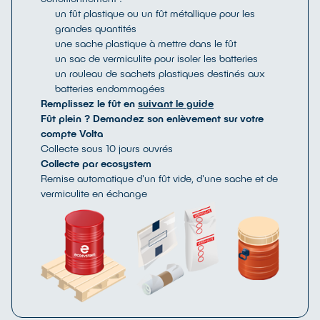
un fût plastique ou un fût métallique pour les
grandes quantités
Véhicules électriques ou hybrides - VEH
une sache plastique à mettre dans le fût
Batterie servant à la traction des véhicules
un sac de vermiculite pour isoler les batteries
électriques ou hybride à savoir les véhicules à
un rouleau de sachets plastiques destinés aux
deux, trois ou quatre roues (catégorie L) de plus
batteries endommagées
de 25 kg ainsi que toutes les batteries des
Remplissez le fût en
suivant le guide
véhicules à moteur d’au moins quatre roues
Fût plein ? Demandez son enlèvement sur votre
utilisés pour le transport de passagers (catégorie
compte Volta
M) ; au transport de marchandises (catégorie N) ;
Collecte sous 10 jours ouvrés
et des remorques (catégorie O).
Collecte par ecosystem
Chimie :
Li-ion
Remise automatique d'un fût vide, d'une sache et de
Où les trouve-t-on ?
Tout véhicule électrique ou
vermiculite en échange
hybride.