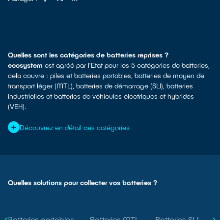
Quelles sont les catégories de batteries reprises ?
ecosystem
est agréé par l’Etat pour les 5 catégories de batteries,
cela couvre : piles et batteries portables, batteries de moyen de
transport léger (MTL), batteries de démarrage (SLI), batteries
industrielles et batteries de véhicules électriques et hybrides
(VEH).
Découvrez en détail ces catégories
Portable
Piles et batteries d’usage courant et pesant moins
de 5kg
Quelles solutions pour collecter vos batteries ?
Chimies :
piles alcalines, salines, boutons, Lithium,
Li-ion, NiMh, NiCd
Où les trouve-t-on ?
Télécommande,
électronique, informatique, jeux, outillage portatif,
Batteries portables
Batteries MTL
Batteries SLI
B