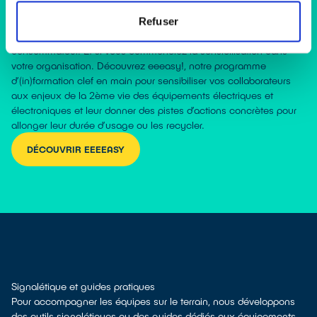
La sensibilisation dans les organisations
Refuser
Derrière tout salarié se cache un habitant, un citoyen ou un
consommateur. Et si vous commenciez la sensibilisation dans
votre organisation. Découvrez eeeasy!, notre programme
d’(in)formation clef en main pour sensibiliser vos collaborateurs
aux enjeux de la 2ème vie des équipements électriques et
électroniques et leur donner des pistes d’actions concrètes pour
allonger leur durée d’usage ou les recycler.
DÉCOUVRIR EEEEASY
Signalétique et guides pratiques
Pour accompagner les équipes sur le terrain, nous développons
des outils signalétiques ou des guides dédiés aux équipements