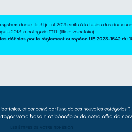
osystem
depuis le 31 juillet 2025 suite à la fusion des deux e
epuis 2018 la catégorie MTL (filière volontaire).
ries définies par le règlement européen UE 2023-1542 du 
 batteries, et concerné par l'une de ces nouvelles catégories ?
ager votre besoin et bénéficier de notre offre de serv
LES ÉTAPES DE VOTRE ADHÉSION