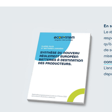
En s
Le r
resp
qu’à
de s
mise
CONS
L’en
depu