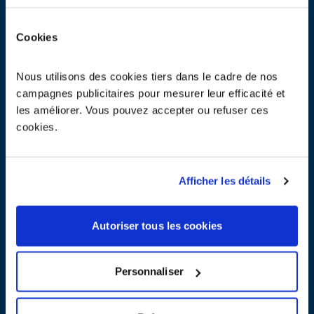
DEEE conditionnés sur palette par vos soins.
Comment contractualiser ?
Cookies
Nous instruirons votre demande à partir d’une liste de pièces pré-
contractuelles que vous nous aurez transmises. Afin d’en savoir
plus, nous vous invitons à contacter Emmanuel Bellier,
Nous utilisons des cookies tiers dans le cadre de nos
Responsable Nationale Développement auprès des
campagnes publicitaires pour mesurer leur efficacité et
Gestionnaires.
les améliorer. Vous pouvez accepter ou refuser ces
cookies.
Votre contact dédié
Afficher les détails
Autoriser tous les cookies
Personnaliser
Emmanuel Bellier