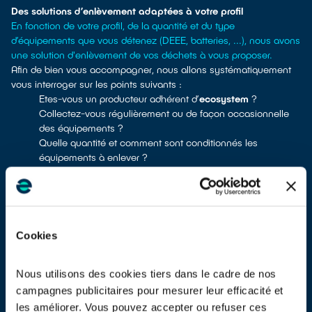
Des solutions d’enlèvement adaptées à votre profil
En fonction de votre profil, de la quantité et du type
d’équipements que vous détenez (DEEE, batteries, ...), nous avons
une solution d'enlèvement de vos déchets à vous proposer.
Afin de bien vous accompagner, nous allons systématiquement
vous interroger sur les points suivants :
Etes-vous un producteur adhérent d’
ecosystem
?
Collectez-vous régulièrement ou de façon occasionnelle
des équipements ?
Quelle quantité et comment sont conditionnés les
équipements à enlever ?
Souhaitez-vous faire enlever en même temps des
équipements électriques ménagers, professionnels, des
lampes ?
Vous avez également d’autres types de déchets à faire
enlever ?
Cookies
Plus d'informations sur la collecte :
DES ÉQUIPEMENTS ÉLECTRIQUES ET LAMPES
Nous utilisons des cookies tiers dans le cadre de nos
campagnes publicitaires pour mesurer leur efficacité et
DES PILES ET BATTERIES
DES TÉLÉPHONES
les améliorer. Vous pouvez accepter ou refuser ces