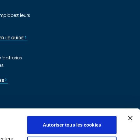
emplacez leurs
ER LE GUIDE
 batteries
es
ES
Autoriser tous les cookies
r leur