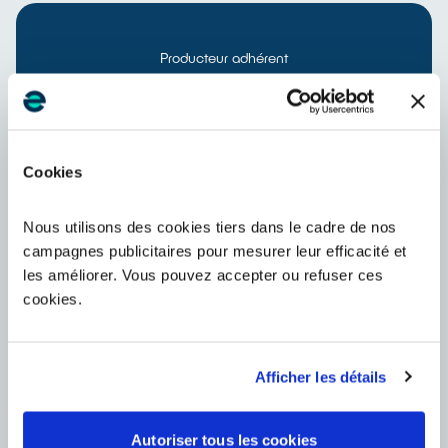
Producteur adhérent
Déclarez vos mises sur le marché et accédez à vos
contrats et factures au même endroit :
PORTAIL ADHÉRENTS
Cookies
Nous utilisons des cookies tiers dans le cadre de nos
campagnes publicitaires pour mesurer leur efficacité et
Détenteur d'équipements usagés et gestionnaire de
les améliorer. Vous pouvez accepter ou refuser ces
déchets
Vous collectez, possédez ou stockez des équipements
cookies.
usagés ? Réalisez vos demandes d’enlèvement
facilement en ligne :
Piles et batteries
Afficher les détails
PORTAIL VOLTA
EEE & lampes
Autoriser tous les cookies