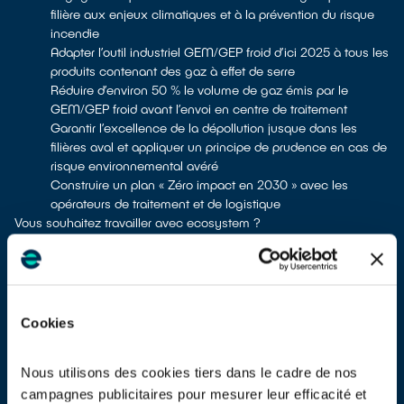
filière aux enjeux climatiques et à la prévention du risque
incendie
Adapter l’outil industriel GEM/GEP froid d’ici 2025 à tous les
produits contenant des gaz à effet de serre
Réduire d’environ 50 % le volume de gaz émis par le
GEM/GEP froid avant l’envoi en centre de traitement
Garantir l’excellence de la dépollution jusque dans les
filières aval et appliquer un principe de prudence en cas de
risque environnemental avéré
Construire un plan « Zéro impact en 2030 » avec les
opérateurs de traitement et de logistique
Vous souhaitez travailler avec ecosystem ?
Les prestations sur appels d'offres
Animé par un souci d’objectivité et de dynamisation de la
concurrence, nous appliquons des principes de procédure de
passation de marchés fortement inspirés de la commande
publique.
Cookies
En vous inscrivant sur la plateforme de consultation GEP, vous
serez automatiquement informé des prochaines consultations.
Nous utilisons des cookies tiers dans le cadre de nos
Il vous suffit de cliquer sur "Je m'inscris" pour enregistrer votre
entreprise et indiquer les prestations pour lesquelles vous
campagnes publicitaires pour mesurer leur efficacité et