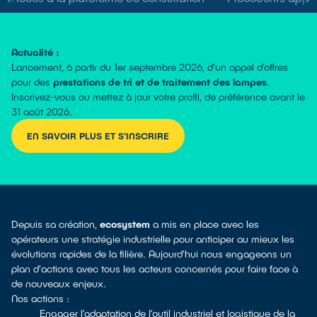
Actualité :
Lancement, à partir du 1er septembre 2026, d’un appel d’offres
pour des
prestations de tri et de traitement des lampes
.
Inscrivez-vous ou mettez à jour votre profil, de préférence avant le
31 août 2026.
EN SAVOIR PLUS ET S'INSCRIRE
Depuis sa création,
ecosystem
a mis en place avec les
opérateurs une stratégie industrielle pour anticiper au mieux les
évolutions rapides de la filière. Aujourd'hui nous engageons un
plan d'actions avec tous les acteurs concernés pour faire face à
de nouveaux enjeux.
Nos actions :
Engager l’adaptation de l’outil industriel et logistique de la