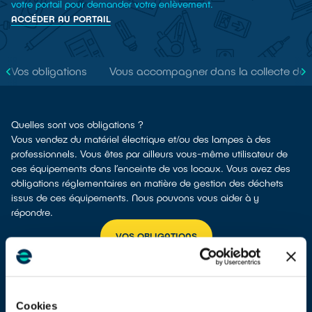
votre portail pour demander votre enlèvement.
ACCÉDER AU PORTAIL
Vos obligations
Vous accompagner dans la collecte de
Quelles sont vos obligations ?
Vous vendez du matériel électrique et/ou des lampes à des
professionnels. Vous êtes par ailleurs vous-même utilisateur de
ces équipements dans l’enceinte de vos locaux. Vous avez des
obligations réglementaires en matière de gestion des déchets
issus de ces équipements. Nous pouvons vous aider à y
répondre.
VOS OBLIGATIONS
Vous distribuez sous votre propre marque des équipements
provenant d’un fournisseur français ou étranger et/ou vous êtes
établi à l’étranger et vendez à distance vos équipements
directement aux utilisateurs finaux français ? Vous êtes
Cookies