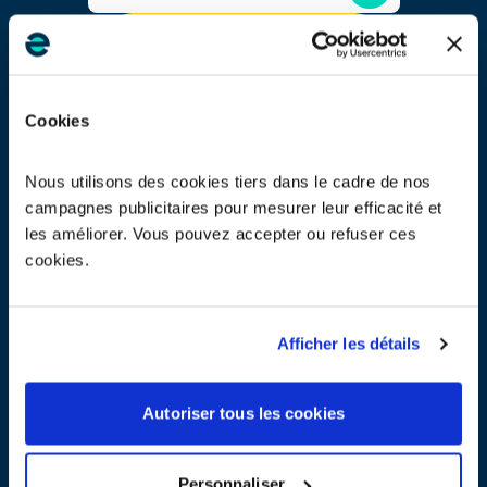
TROUVER UN POINT D'APPORT
Cookies
Je souhaite un enlèvement sur site
Nous utilisons des cookies tiers dans le cadre de nos
Je cherche une solution pour mes
EEE
ou lampes usagés
campagnes publicitaires pour mesurer leur efficacité et
les améliorer. Vous pouvez accepter ou refuser ces
cookies.
TROUVER MA SOLUTION
OU
Afficher les détails
Je cherche une solution pour mes piles/batteries usagées
EN SAVOIR PLUS SUR LA PROCÉDURE
Autoriser tous les cookies
Personnaliser