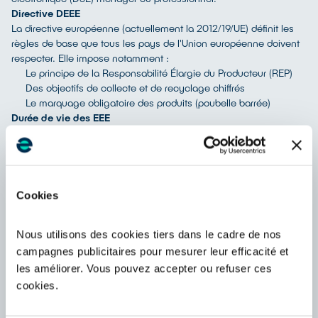
Directive DEEE
La directive européenne (actuellement la 2012/19/UE) définit les
règles de base que tous les pays de l'Union européenne doivent
respecter. Elle impose notamment :
Le principe de la Responsabilité Élargie du Producteur (REP)
Des objectifs de collecte et de recyclage chiffrés
Le marquage obligatoire des produits (poubelle barrée)
Durée de vie des EEE
Cinq notions de « durée de vie » peuvent être distingués, définies
dans
l’étude de l’ADEME de 2012 sur la durée de vie des EEE
:
durée normative (durée de fonctionnement moyen mesurée
dans des conditions spécifiques de tests),
durée d’usage (laps de temps pendant lequel le produit est
Cookies
utilisé par un utilisateur donné),
durée de détention (temps écoulé entre sa date d’entrée dans
Nous utilisons des cookies tiers dans le cadre de nos
le foyer (pas nécessairement neuf) et sa date de sortie, quel
campagnes publicitaires pour mesurer leur efficacité et
qu’en soit son état (en fonctionnement ou non), incluant le
stockage et la réparation),
les améliorer. Vous pouvez accepter ou refuser ces
durée de détention totale (somme des durées de détention,
cookies.
soit laps de temps entre l’achat d’un appareil neuf et son
passage au statut de déchet)