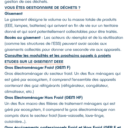
gestion de ces déchets.
VOUS ÊTES GESTIONNAIRE DE DÉCHETS ?
Gisement
Le gisement désigne le volume ou la masse totale de produits
(EEE, lampes, batteries) qui arrivent en fin de vie sur un territoire
donné et qui sont potentiellement collectables pour être traités.
Accès au gisement
: Les acteurs du réemploi et de la réutilisation
(comme les structures de l'ESS) peuvent avoir accès aux
gisements collectés pour donner une seconde vie aux appareils.
Consulter les modalités et les prochains appels à projets
ETUDES SUR LE GISEMENT DEEE
Gros Electroménager Froid (GEM F)
Gros électroménager du secteur froid. Un des flux ménagers qui
est géré par ecosystem, il comprend l’ensemble des appareils
contenant des gaz réfrigérants (réfrigérateur, congélateur,
climatiseur, etc.)
Gros Electroménager Hors Froid (GEM HF)
Un des flux macro des filières de traitement ménagers qui est
géré par ecosystem, il comprend le gros électroménager non
compris dans le secteur froid (lave-vaisselle, lave-linge,
cuisinière…).
Gros équipements professionnels Froid et Hors Froid (GEP F et