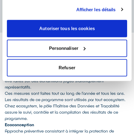
durée d’existence (laps de temps entre la fin de fabrication du
Afficher les détails
produit et son élimination, sa valorisation ou son recyclage,
incluant la possible réutilisation).
Autoriser tous les cookies
Personnaliser
E
Echantillonnage
L’échantillonnage chez ecosystem désigne les opérations
Refuser
consistant à évaluer qualitativement et quantitativement les
déchets collectés par secteurs et par flux. Les mesures doivent
être faites sur des échantillons jugés statistiquement
représentatifs.
Ces mesures sont faites tout au long de l’année et tous les ans.
Les résultats de ce programme sont utilisés par tout ecosystem.
Chez ecosystem, le pôle Maîtrise des Données et Traçabilité
assure le suivi, contrôle et la compilation des résultats de ce
programme.
Ecoconception
Approche préventive consistant à intégrer la protection de