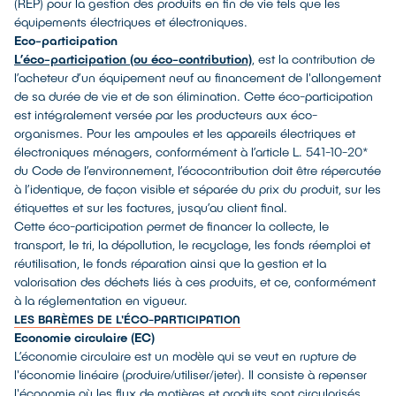
(REP) pour la gestion des produits en fin de vie tels que les
équipements électriques et électroniques.
Eco-participation
L’éco-participation (ou éco-contribution)
, est la contribution de
l’acheteur d’un équipement neuf au financement de l'allongement
de sa durée de vie et de son élimination. Cette éco-participation
est intégralement versée par les producteurs aux éco-
organismes. Pour les ampoules et les appareils électriques et
électroniques ménagers, conformément à l’article L. 541-10-20*
du Code de l’environnement, l’écocontribution doit être répercutée
à l’identique, de façon visible et séparée du prix du produit, sur les
étiquettes et sur les factures, jusqu’au client final.
Cette éco-participation permet de financer la collecte, le
transport, le tri, la dépollution, le recyclage, les fonds réemploi et
réutilisation, le fonds réparation ainsi que la gestion et la
valorisation des déchets liés à ces produits, et ce, conformément
à la réglementation en vigueur.
LES BARÈMES DE L'ÉCO-PARTICIPATION
Economie circulaire (EC)
L’économie circulaire est un modèle qui se veut en rupture de
l'économie linéaire (produire/utiliser/jeter). Il consiste à repenser
l'économie où les flux de matières et produits sont circularisés