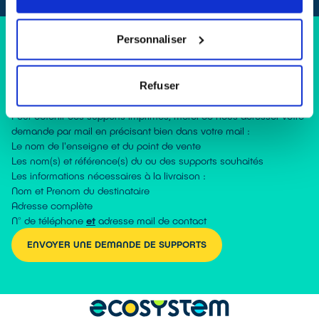
Personnaliser
Vous souhaitez obtenir certains supports en version imprimée ?
Ces supports peuvent être fournis (dans la limite des stocks
Refuser
disponibles)
aux magasins en contrat avec ecosystem pour la
collecte des équipements électriques et électroniques.
Pour obtenir des supports imprimés, merci de nous adresser votre
demande par mail en précisant bien dans votre mail :
Le nom de l'enseigne et du point de vente
Les nom(s) et référence(s) du ou des supports souhaités
Les informations nécessaires à la livraison :
Nom et Prenom du destinataire
Adresse complète
N° de téléphone
et
adresse mail de contact
ENVOYER UNE DEMANDE DE SUPPORTS