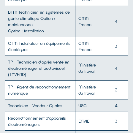
BTM Technicien en systèmes de
génie climatique Option :
CMA
4
maintenance
France
Option : installation
CTM Installateur en équipements
CMA
3
électriques
France
TP - Technicien d'après vente en
Ministère
électroménager et audiovisuel
4
du travail
(TAVEAD)
TP - Agent de reconditionnement
Ministère
3
numérique
du travail
Technicien - Vendeur Cycles
USC
4
Reconditionnement d'appareils
ENVIE
3
électroménagers