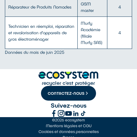
GSM
Réparateur de Produits Nomades
4
master
Murfy
Technicien en réemploi, réparation
Académie
et revalorisation d'appareils de
4
(filiale
gros électroménager
Murfy SAS)
Données du mois de juin 2025
CONTACTEZ-NOUS
Suivez-nous
©2026 ecosystem
Mentions légales et CGU
Cookies et données personnelles