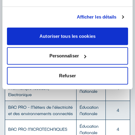
de la réglementation RGPD
Assistance à la demande
Si vous souhaitez un accompagnement dans la démarche, vous
Afficher les détails
pouvez contacter l’Opcommerce :
SUPPORT_FF3E@LOPCOMMERCE.COM
Formations éligibles
Autoriser tous les cookies
Liste indicative, non-exhaustive, soumise à évolutions
Personnaliser
Niveaux
Organisme
Certifications
de
certificateur
formation
Refuser
BAC PRO - Cybersécurité,
Éducation
Informatique réseaux,
4
Nationale
Electronique
BAC PRO - Métiers de l'électricité
Éducation
4
et des environnements connectés
Nationale
Éducation
BAC PRO MICROTECHNIQUES
4
Nationale