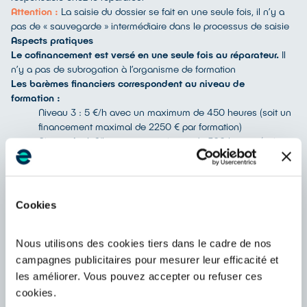
Attention :
La saisie du dossier se fait en une seule fois, il n’y a
pas de « sauvegarde » intermédiaire dans le processus de saisie
Aspects pratiques
Le cofinancement est versé en une seule fois au réparateur.
Il
n’y a pas de subrogation à l’organisme de formation
Les barèmes financiers correspondent au niveau de
formation :
Niveau 3 : 5 €/h avec un maximum de 450 heures (soit un
financement maximal de 2250 € par formation)
Niveau 4 : 6 €/h avec un maximum de 500 heures (soit un
financement maximal de 3000 € par formation)
Niveau 5 : 7 €/h avec un maximum de 550 heures (soit un
financement maximal de 3850 € par formation)
Ces barèmes et plafonds d’heures pourront évoluer
en fonction
Cookies
de la consommation du FF3E pour les années 2026 et 2027. Les
modifications figureront dans un avenant à la Convention.
Prise en compte des formations s’étant terminées entre le
Nous utilisons des cookies tiers dans le cadre de nos
01/01/2025 et le 31/12/2025.
campagnes publicitaires pour mesurer leur efficacité et
Des contrôles de demandes seront effectués
par l’Opcommerce
les améliorer. Vous pouvez accepter ou refuser ces
par échantillonnage sur les dossiers
cookies.
Les informations seront traitées et conservées dans le respect