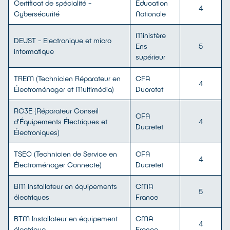
Certificat de spécialité -
Éducation
4
Cybersécurité
Nationale
Ministère
DEUST - Electronique et micro
Ens
5
informatique
supérieur
TREM (Technicien Réparateur en
CFA
4
Électroménager et Multimédia)
Ducretet
RC3E (Réparateur Conseil
CFA
d'Équipements Électriques et
4
Ducretet
Électroniques)
TSEC (Technicien de Service en
CFA
4
Électroménager Connecte)
Ducretet
BM Installateur en équipements
CMA
5
électriques
France
BTM Installateur en équipement
CMA
4
électrique
France