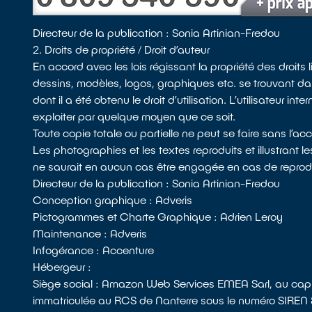
Directeur de la publication : Sonia Artinian-Fredou
2. Droits de propriété / Droit d’auteur
En accord avec les lois régissant la propriété des droits li
dessins, modèles, logos, graphiques etc. se trouvant dans
dont il a été obtenu le droit d’utilisation. L’utilisateur i
exploiter par quelque moyen que ce soit.
Toute copie totale ou partielle ne peut se faire sans l’ac
Les photographies et les textes reproduits et illustrant
ne saurait en aucun cas être engagée en cas de reproduc
Directeur de la publication : Sonia Artinian-Fredou
Conception graphique : Adveris
Pictogrammes et Charte Graphique : Adrien Leroy
Maintenance : Adveris
Infogérance : Accenture
Hébergeur :
Siège social : Amazon Web Services EMEA Sarl, au cap
immatriculée au RCS de Nanterre sous le numéro SIREN 