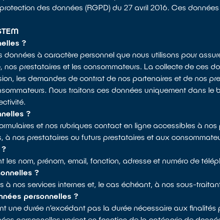
 protection des données (RGPD) du 27 avril 2016. Ces données 
STEM
elles ?
 données à caractère personnel que nous utilisons pour assurer
e, nos prestataires et les consommateurs. La collecte de ces d
n, les demandes de contrat de nos partenaires et de nos pres
ommateurs. Nous traitons ces données uniquement dans le but
ctivité.
nelles ?
ormulaires et nos rubriques contact en ligne accessibles à nos 
s, à nos prestataires ou futurs prestataires et aux consommate
 ?
sont les nom, prénom, email, fonction, adresse et numéro de té
sonnelles ?
 à nos services internes et, le cas échéant, à nos sous-traitant
nnées personnelles ?
une durée n’excédant pas la durée nécessaire aux finalités po
ées personnelles varient en fonction de la catégorie de donné