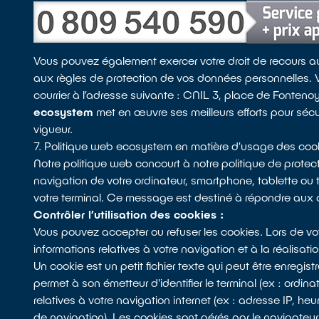
Vous pouvez également exercer votre droit de recours au
aux règles de protection de vos données personnelles. Vo
courrier à l’adresse suivante : CNIL 3, place de Fonte
ecosystem
met en œuvre ses meilleurs efforts pour séc
vigueur.
7. Politique web ecosystem en matière d'usage des coo
Notre politique web concourt à notre politique de protecti
navigation de votre ordinateur, smartphone, tablette ou t
votre terminal. Ce message est destiné à répondre aux que
Contrôler l’utilisation des cookies :
Vous pouvez accepter ou refuser les cookies. Lors de vo
informations relatives à votre navigation et à la réalisa
Un cookie est un petit fichier texte qui peut être enregis
permet à son émetteur d'identifier le terminal (ex : ordina
relatives à votre navigation internet (ex : adresse IP, heur
de navigation). Les cookies sont gérés par le navigateur 