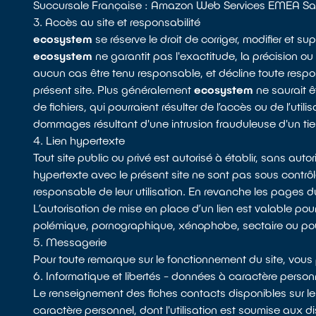
Succursale Française : Amazon Web Services EMEA Sarl,
3. Accès au site et responsabilité
ecosystem
se réserve le droit de corriger, modifier et s
ecosystem
ne garantit pas l'exactitude, la précision ou 
aucun cas être tenu responsable, et décline toute respon
présent site. Plus généralement
ecosystem
ne saurait ê
de fichiers, qui pourraient résulter de l’accès ou de l’util
dommages résultant d'une intrusion frauduleuse d'un tier
4. Lien hypertexte
Tout site public ou privé est autorisé à établir, sans aut
hypertexte avec le présent site ne sont pas sous contrôl
responsable de leur utilisation. En revanche les pages du
L’autorisation de mise en place d’un lien est valable pou
polémique, pornographique, xénophobe, sectaire ou pouv
5. Messagerie
Pour toute remarque sur le fonctionnement du site, vo
6. Informatique et libertés - données à caractère person
Le renseignement des fiches contacts disponibles sur le
caractère personnel, dont l'utilisation est soumise aux dis