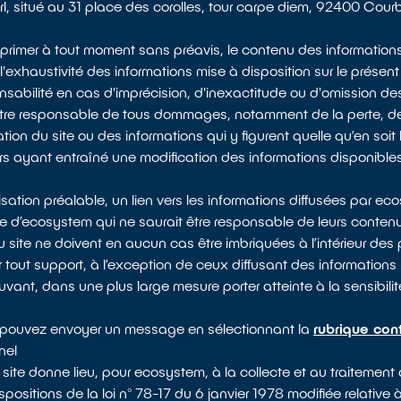
 situé au 31 place des corolles, tour carpe diem, 92400 Cour
upprimer à tout moment sans préavis, le contenu des informations 
l'exhaustivité des informations mise à disposition sur le présent
sabilité en cas d'imprécision, d'inexactitude ou d'omission des
tre responsable de tous dommages, notamment de la perte, de la
isation du site ou des informations qui y figurent quelle qu’en soi
s ayant entraîné une modification des informations disponibles 
orisation préalable, un lien vers les informations diffusées par e
e d’ecosystem qui ne saurait être responsable de leurs contenus.
 site ne doivent en aucun cas être imbriquées à l’intérieur des
r tout support, à l’exception de ceux diffusant des informations
ant, dans une plus large mesure porter atteinte à la sensibili
us pouvez envoyer un message en sélectionnant la
rubrique con
nel
 site donne lieu, pour ecosystem, à la collecte et au traiteme
positions de la loi n° 78-17 du 6 janvier 1978 modifiée relative à