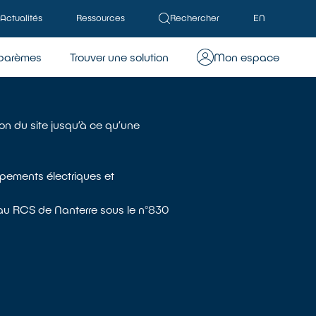
Actualités
Ressources
Rechercher
EN
barèmes
Trouver une solution
Mon espace
ion du site jusqu’à ce qu’une
ipements électriques et
e au RCS de Nanterre sous le n°830