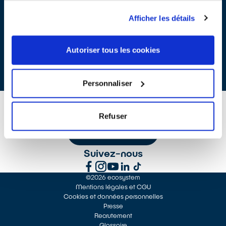
Afficher les détails
QualiRépar : Pack logo et charte d'utilisation
Autoriser tous les cookies
ZIP - 1 451 ko
Personnaliser
Refuser
CONTACTEZ-NOUS
Suivez-nous
©2026 ecosystem
Mentions légales et CGU
Cookies et données personnelles
Presse
Recrutement
Glossaire