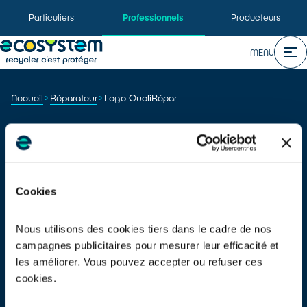
Particuliers
Professionnels
Producteurs
MENU
Accueil
Réparateur
Logo QualiRépar
TOUTES NOS RESSOURCES
Logo QualiRépar
Cookies
Vous êtes réparateur/SAV labellisé QualiRépar et souhaitez faire
figurer le logo du label sur vos communications ?
Nous utilisons des cookies tiers dans le cadre de nos
Retrouvez ici les fichiers du logo, ainsi que ses règles d'utilisation.
campagnes publicitaires pour mesurer leur efficacité et
les améliorer. Vous pouvez accepter ou refuser ces
cookies.
Partager :