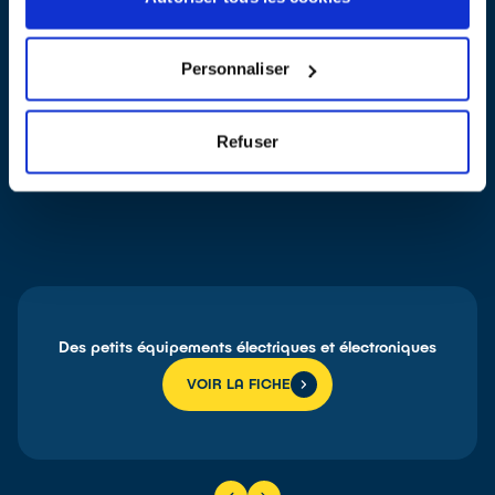
génériques à considérer pour tout développement d’un produit
éco-conçu et concernent le choix des matériaux, le choix des
liaisons entre les différents matériaux / composants, la présence
Personnaliser
et l’accessibilité des polluants… Ces recommandations varient
selon les équipements car ces derniers rejoindront en fin de vie
des flux de déchets différents et donc des processus de
Refuser
dépollution et de traitement spécifiques également.
Consultez nos 4 fiches pratiques :
Des petits équipements électriques et électroniques
VOIR LA FICHE