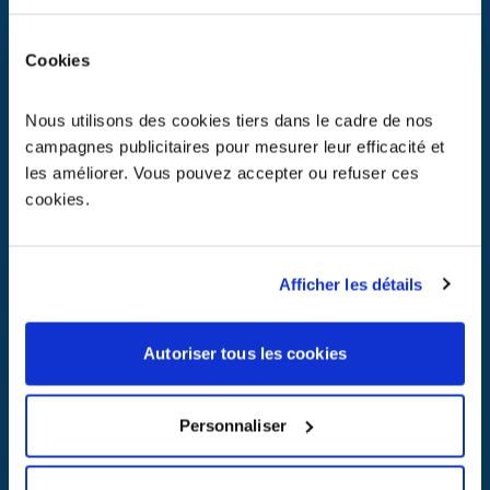
Cookies
Nous utilisons des cookies tiers dans le cadre de nos
campagnes publicitaires pour mesurer leur efficacité et
les améliorer. Vous pouvez accepter ou refuser ces
cookies.
Le
règlement européen UE 2023/1542 du 12 juillet 2023
définit
désormais 5 catégories de batteries (contre 3 auparavant) :
Batteries portables
Afficher les détails
Batteries de Moyens de Transport Légers (MTL)
Batteries Industrielles
Batteries de Véhicules Electriques et Hybrides (VEH)
Autoriser tous les cookies
Batteries de démarrage, éclairage et allumage (SLI)
Il définit un
cadre juridique complet couvrant l’ensemble du
Personnaliser
cycle de vie des batteries depuis leur fabrication jusqu’à la
gestion des déchets qui en sont issus, en passant par une
éventuelle seconde vie.
Il fixe des
exigences minimales