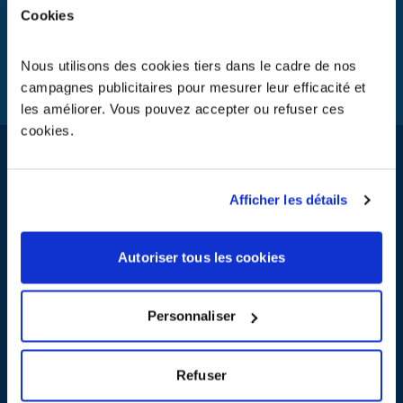
Cookies
briefer vos équipes et déterminer avec vous la logistique
adéquate.
Pour plus d’informations,
Nous utilisons des cookies tiers dans le cadre de nos
CONTACTEZ LE SERVICE COMMUNICATION
campagnes publicitaires pour mesurer leur efficacité et
les améliorer. Vous pouvez accepter ou refuser ces
cookies.
Afficher les détails
Votre espace ressources
Guide pratique pour se former aux opérations de stockage et
d’enlèvements, affiches réglementaires de reprise en magasin,
Autoriser tous les cookies
dépliants d’information pour le consommateur, signalétique,…
retrouvez tous vos outils à télécharger ou à commander
gratuitement.
Personnaliser
DÉCOUVRIR LES OUTILS
Refuser