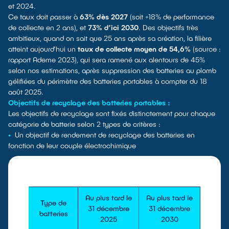
et 2024.
Ce taux doit passer à
63% dès 2027
(soit +18% de performance
de collecte en 2 ans), et
73% d’ici 2030
. Des objectifs très
ambitieux, quand on sait que 25 ans après sa création, la filière
atteint aujourd’hui un
taux de collecte moyen de 54,6%
(source :
rapport Ademe 2023), qui sera ramené aux alentours de 45%
selon nos estimations, après suppression des batteries au plomb
gélifiées du périmètre des batteries portables à compter du 18
août 2025.
Objectifs de recyclage des batteries portables :
Les objectifs de recyclage sont fixés distinctement pour chaque
catégorie de batterie selon 2 types de critères :
•
Un objectif de rendement de recyclage des batteries en
fonction de leur couple électrochimique
Au plus tard le
Au plus tard le
Type de
31 décembre
31 décembre
batteries
2025
2030