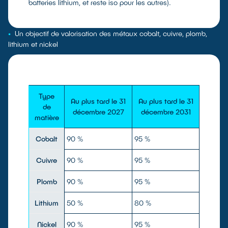
batteries lithium, et reste iso pour les autres).
•
Un objectif de valorisation des métaux cobalt, cuivre, plomb,
lithium et nickel
Type
Au plus tard le 31
Au plus tard le 31
de
décembre 2027
décembre 2031
matière
Cobalt
90 %
95 %
Cuivre
90 %
95 %
Plomb
90 %
95 %
Lithium
50 %
80 %
Nickel
90 %
95 %