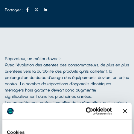
Partager :
Réparateur, un métier d’avenir
Avec l’évolution des attentes des consommateurs, de plus en plus
orientées vers la durabilité des produits qu’ils achètent, la
prolongation de durée d’usage des équipements devient un enjeu
central. Le nombre de réparations d’appareils électriques
ménagers hors garantie devrait donc augmenter
significativement dans les prochaines années.
Les compétences professionnelles de la réparation, qu’il s’agisse
du diagnostic de la panne, de l’élaboration d’un devis, du choix
des pièces de rechange, ou de l’intervention en elle-même, ont
une grande valeur, d’autant qu’elles s’acquièrent avec
l’expérience. En tant que (futur) réparateur, vous avez un rôle
Cookies
central à jouer pour répondre aux besoins de demain !