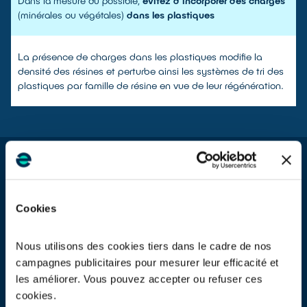
Dans la mesure du possible,
évitez d’incorporer des charges
(minérales ou végétales)
dans les plastiques
La présence de charges dans les plastiques modifie la
densité des résines et perturbe ainsi les systèmes de tri des
plastiques par famille de résine en vue de leur régénération.
Choix des types de liaisons
Association irréversible de matériaux
•
Cas des plastiques associés entre eux
Cookies
Limitez au maximum les assemblages irréversibles de
Nous utilisons des cookies tiers dans le cadre de nos
différentes résines.
Si aucune alternative ne peut être trouvée,
utilisez dès que possible des couples de résines qui ont une
campagnes publicitaires pour mesurer leur efficacité et
certaine compatibilité dans les process de régénération de
les améliorer. Vous pouvez accepter ou refuser ces
plastique recyclé* :
cookies.
ABS et PC;