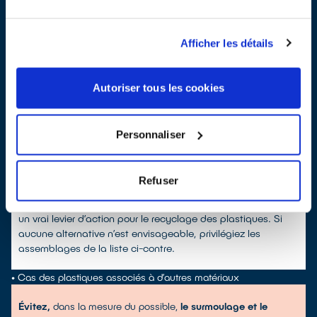
ABS et ASA
PP et PE
Afficher les détails
* dans ces exemples, la première des deux résines doit être majoritaire à plus de
80 %
Autoriser tous les cookies
Les procédés de traitement ne permettent pas de séparer
différentes résines qui seraient associées de manière
irréversible (ex : collages, bi-injection, co-extrusion…).
Personnaliser
Or la plupart des résines ne sont pas compatibles
chimiquement et les fractions associées irréversiblement
sont donc d’importants perturbateurs pour les filières aval de
Refuser
recyclage des plastiques. C’est pourquoi minimiser
l’utilisation de résines différentes pour une même pièce est
un vrai levier d’action pour le recyclage des plastiques. Si
aucune alternative n’est envisageable, privilégiez les
assemblages de la liste ci-contre.
•
Cas des plastiques associés à d’autres matériaux
Évitez,
dans la mesure du possible,
le surmoulage et le