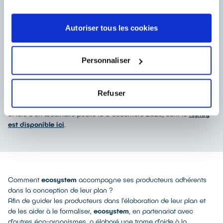
Synthèse des plans de prévention et
d’écoconception des piles et batteries portables –
2024
Autoriser tous les cookies
PDF - 460 ko
Personnaliser
Les synthèses sur les EEE et Lampes ont été présentées en
Refuser
Comité des Parties Prenantes d'ecosystem le 5 décembre 2023
et lors d’un webinaire public le 8 décembre 2023, dont le
replay
est disponible ici
.
Comment
ecosystem
accompagne ses producteurs adhérents
dans la conception de leur plan ?
Afin de guider les producteurs dans l’élaboration de leur plan et
de les aider à le formaliser,
ecosystem
, en partenariat avec
d’autres éco-organismes, a élaboré une trame d’aide à la