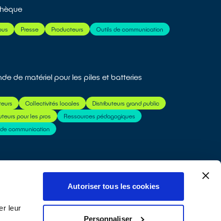
thèque
ous
Presse
Producteurs
Outils de communication
e de matériel pour les piles et batteries
teurs
Collectivités locales
Distributeurs grand public
buteurs pour les pros
Ressources pédagogiques
s de communication
Autoriser tous les cookies
r leur
Personnaliser