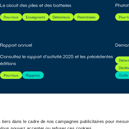
Le circuit des piles et des batteries
Photo
Pour tous
Enseignants
Détenteurs
Prestataires
Pour t
Rapport annuel
Demand
Consultez le rapport d'activité 2025 et les précédentes
Déten
éditions
Distri
Pour tous
Rapports
Outil
01
02
03
04
05
...
08
 tiers dans le cadre de nos campagnes publicitaires pour mesure
r. Vous pouvez accepter ou refuser ces cookies.