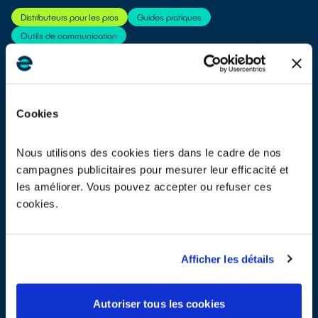
Distributeurs pour les pros
Guides pratiques
Outils de communication
Info-tri : éléments graphiques et guide de mise en oeuvre
Cookies
Producteurs
Outils de communication
Nous utilisons des cookies tiers dans le cadre de nos
campagnes publicitaires pour mesurer leur efficacité et
La signalétique des consignes de tri évolue !
les améliorer. Vous pouvez accepter ou refuser ces
Enseignants
Particuliers
Ressources pédagogiques
cookies.
Outils de communication
Afficher les détails
Bonus Réparation : quel montant pour votre appareil ?
Particuliers
Guides pratiques
Autoriser tous les cookies