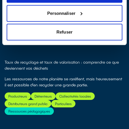
Personnaliser
Comment sont dépollués et recyclés vos équipements ?
Producteurs
Enseignants
Détenteurs
Collectivités locales
Refuser
Distributeurs grand public
Particuliers
Ressources pédagogiques
Taux de recyclage et taux de valorisation : comprendre ce que
deviennent vos déchets
Les ressources de notre planète se raréfient, mais heureusement
il est possible d’en recycler une grande partie.
Producteurs
Détenteurs
Collectivités locales
Distributeurs grand public
Particuliers
Ressources pédagogiques