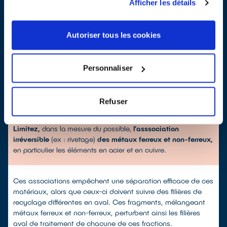
Afficher les détails
verre ou des métaux.
Les procédés de broyage ne peuvent séparer totalement
Autoriser tous les cookies
des éléments associés de manière irréversible. Ces éléments
aboutiront ainsi, en sortie d’installation, à des fragments
constitués de plusieurs matières. Ces fragments perturbent
Personnaliser
les procédés de tri et/ou affectent le rendement des filières
aval de recyclage de chacune de ces fractions.
Refuser
•
Cas des métaux associés entre eux
Limitez,
dans la mesure du possible,
l’asssociation
irréversible
(ex : rivetage)
des métaux ferreux et non-ferreux,
en particulier les éléments en acier et en cuivre.
Ces associations empêchent une séparation efficace de ces
matériaux, alors que ceux-ci doivent suivre des filières de
recyclage différentes en aval. Ces fragments, mélangeant
métaux ferreux et non-ferreux, perturbent ainsi les filières
aval de traitement de chacune de ces fractions.