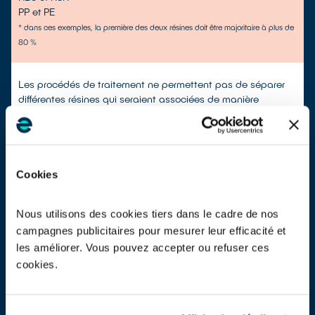
PP et PE
* dans ces exemples, la première des deux résines doit être majoritaire à plus de
80 %
Les procédés de traitement ne permettent pas de séparer
différentes résines qui seraient associées de manière
irréversible (ex : collages, bi-injection, co-extrusion…).
Or la plupart des résines ne sont pas compatibles
chimiquement et les fractions associées irréversiblement
sont donc d’importants perturbateurs pour les filières aval de
recyclage des plastiques. C’est pourquoi minimiser
Cookies
l’utilisation de résines différentes pour une même pièce est
un vrai levier d’action pour le recyclage des plastiques. Si
Nous utilisons des cookies tiers dans le cadre de nos
aucune alternative n’est envisageable, privilégiez les
campagnes publicitaires pour mesurer leur efficacité et
assemblages de la liste ci-contre.
les améliorer. Vous pouvez accepter ou refuser ces
•
Cas des plastiques associés à d’autres matériaux
cookies.
Évitez,
dans la mesure du possible,
le surmoulage et le
collage de plastiques sur d’autres matériaux
comme du